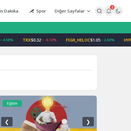
2
n Dakika
Spor
Diğer Sayfalar
TRX
$0.32
FIGR_HELOC
$1.05
HYP
4.58%
-0.72%
2.60%
Eğitim
❮
❯