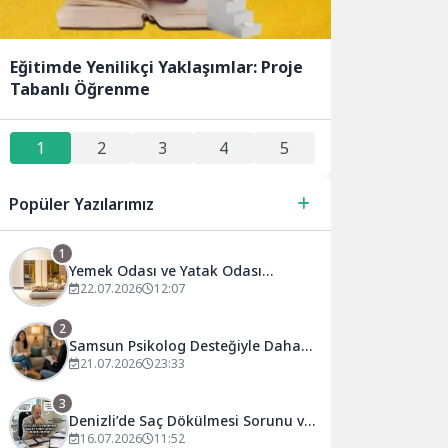
Eğitimde Yenilikçi Yaklaşımlar: Proje
Tabanlı Öğrenme
1
2
3
4
5
Popüler Yazılarımız
1
Yemek Odası ve Yatak Odası
Seçiminde Uzun Yıllar Memnun
22.07.2026
12:07
Kalmanın Püf Noktaları
2
Samsun Psikolog Desteğiyle Daha
Dengeli Bir Yaşam: Atakum’da
21.07.2026
23:33
Psikolojik Danışmanlığın Önemi
3
Denizli’de Saç Dökülmesi Sorunu ve
Uzmanların Önerileri
16.07.2026
11:52