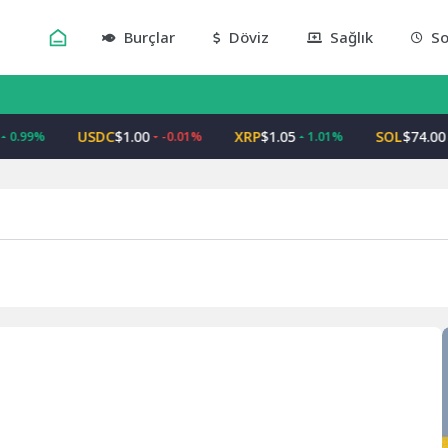
Burçlar
Döviz
Sağlık
So
USDC
$1.00
XRP
$1.05
SOL
$74.00
0.99%
-0.01%
1.01%