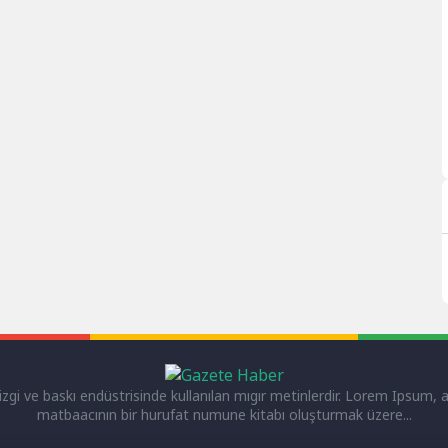
gi ve baskı endüstrisinde kullanılan mıgır metinlerdir. Lorem Ipsum, a
matbaacının bir hurufat numune kitabı oluşturmak üzere...