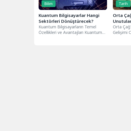
Bilim
Tarih
Kuantum Bilgisayarlar Hangi
Orta Çağ
Sektörleri Dönüştürecek?
Unutulan
Kuantum Bilgisayarların Temel
Orta Çağ'
Özellikleri ve Avantajları Kuantum
Gelişimi O
bilgisayarlar, klasik bilgisayarlara
genellikle
göre derinlemesine bazı temel
koruma...
özelliklere...