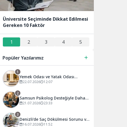
Üniversite Seçiminde Dikkat Edilmesi
Gereken 10 Faktör
1
2
3
4
5
Popüler Yazılarımız
1
Yemek Odası ve Yatak Odası
Seçiminde Uzun Yıllar Memnun
22.07.2026
12:07
Kalmanın Püf Noktaları
2
Samsun Psikolog Desteğiyle Daha
Dengeli Bir Yaşam: Atakum’da
21.07.2026
23:33
Psikolojik Danışmanlığın Önemi
3
Denizli’de Saç Dökülmesi Sorunu ve
Uzmanların Önerileri
16.07.2026
11:52