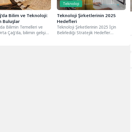
Teknoloji
’da Bilim ve Teknoloji:
Teknoloji Şirketlerinin 2025
 Buluşlar
Hedefleri
da Bilimin Temelleri ve
Teknoloji Şirketlerinin 2025 İçin
rta Çağ'da, bilimin gelişimi
Belirlediği Stratejik Hedefler
 antik dünya bilgilerini
Teknoloji şirketlerinin 2025
hedefleri, sektördeki rekabet
gücünü artırmak...