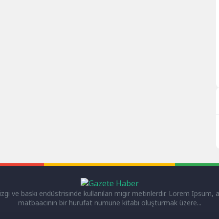
gi ve baskı endüstrisinde kullanılan mıgır metinlerdir. Lorem Ipsum, a
matbaacının bir hurufat numune kitabı oluşturmak üzere...