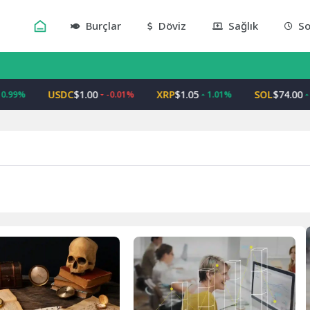
Burçlar
Döviz
Sağlık
So
USDC
$1.00
XRP
$1.05
SOL
$74.00
.99%
-0.01%
1.01%
4